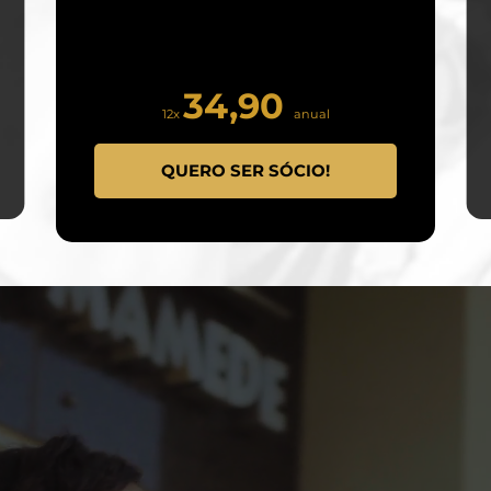
34,90
12x
anual
QUERO SER SÓCIO!