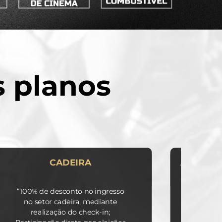
 planos
CADEIRA
ARQUIB
“100% de desconto no ingresso
100% de
no setor cadeira, mediante
setor 
realização do check-in;