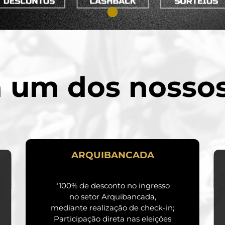
 um dos nossos
ARQUIBANCADA
“100% de desconto no ingresso
no setor Arquibancada,
mediante realização de check-in;
Participação direta nas eleições