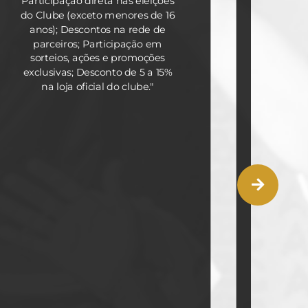
Participação direta nas eleições
do Clube (exceto menores de 16
Partici
anos); Descontos na rede de
parceiros; Participação em
sorteios, ações e promoções
Descon
exclusivas; Desconto de 5 a 15%
na loja oficial do clube."
Partici
pr
Ex
organiz
de A
aprese