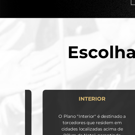
Escolha
Ê FOR
INTERIOR
do aos
O Plano "Interior" é destinado a
em em
torcedores que residem em
sil.
cidades localizadas acima de