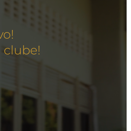
vo!
 clube!