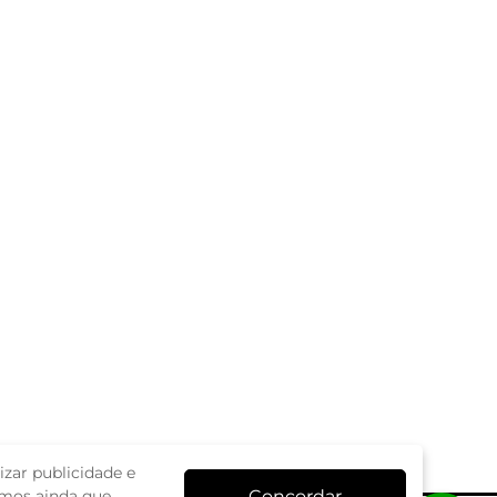
zar publicidade e
Concordar
amos ainda que