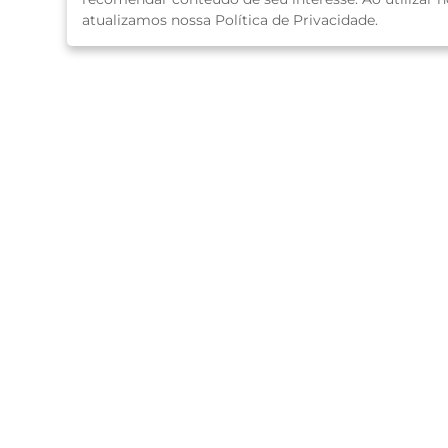
atualizamos nossa Política de Privacidade.
O Programa
Endereço
Av. Engenheiro roberto Freire, 3132 - Capim M
Loja 6 - Praia Shopping
Horário de Atendimento
Segunda a sábado das 10:00 às 19:00.
Domingos e feriados das 14:00 às 20:00.