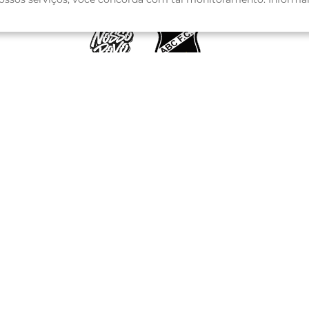
Seja sócio
Rede de Parceiros
Atendimento
T
acio/Area Urbana
Todos os direitos reservados © Copyright 2026