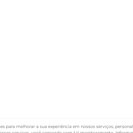
s para melhorar a sua experiência em nossos serviços, personali
 nossos serviços, você concorda com tal monitoramento. Inform