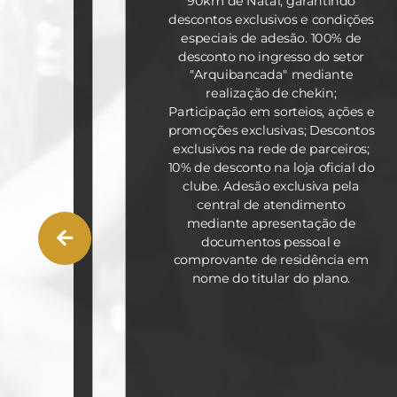
90km de Natal, garantindo
jogo e
descontos exclusivos e condições
sócio
especiais de adesão. 100% de
ndereço
desconto no ingresso do setor
dias após
"Arquibancada" mediante
realização de chekin;
Participação em sorteios, ações e
por ano
promoções exclusivas; Descontos
 estádio
exclusivos na rede de parceiros;
10% de desconto na loja oficial do
clube. Adesão exclusiva pela
so o ABC
central de atendimento
o estado
mediante apresentação de
lar;
documentos pessoal e
ceiros;
comprovante de residência em
oficial
nome do titular do plano.